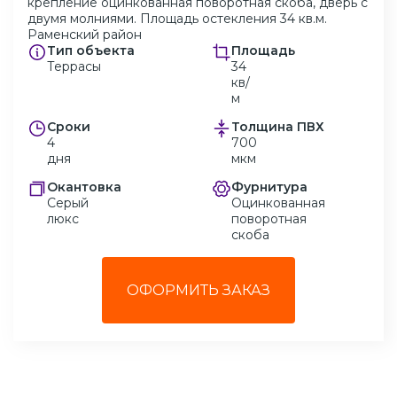
крепление оцинкованная поворотная скоба, дверь с
двумя молниями. Площадь остекления 34 кв.м.
Раменский район
Тип объекта
Площадь
Террасы
34
кв/
м
Сроки
Толщина ПВХ
4
700
дня
мкм
Окантовка
Фурнитура
Серый
Оцинкованная
люкс
поворотная
скоба
ОФОРМИТЬ ЗАКАЗ