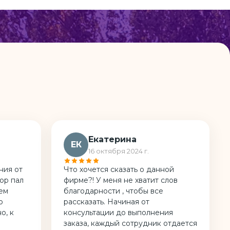
Екатерина
ЕК
16 октября 2024 г.
ния от
Что хочется сказать о данной
ор пал
фирме?! У меня не хватит слов
тем
благодарности , чтобы все
о
рассказать. Начиная от
о, к
консультации до выполнения
заказа, каждый сотрудник отдается