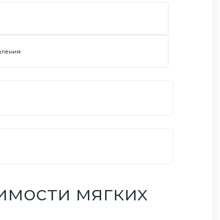
пления
оимости
мягких