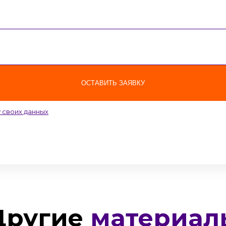
ОСТАВИТЬ ЗАЯВКУ
 своих данных
Другие
материал
еть
Посмотреть