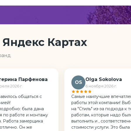
 Яндекс Картах
ранд
терина Парфенова
Olga Sokolova
OS
реля 2026 г.
6 ноября 2026 г.
авилось общаться с
Самые наилучшие впечатле
нией!
работы этой компании! Выб
подробно: была дана
на "Стиль" из-за подхода к 
 по работе и монтажу
работам, которые надо был
н. Работа замерщика
выполнить и , соответственн
 отлично. Он же
стоимости услуги. Это была