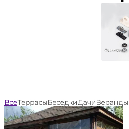
Фурнитура
Все
Террасы
Беседки
Дачи
Веранды