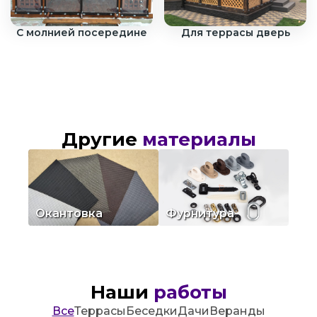
С молнией посередине
Для террасы дверь
Другие
материалы
Посмотреть
Посмотреть
Окантовка
Фурнитура
Наши
работы
Все
Террасы
Беседки
Дачи
Веранды