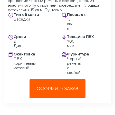
крепление черный ремень с скобой. Дверь из
эластичного пу с молнией посередине. Площадь
остекления 15 кв м. Пушкино
Тип объекта
Площадь
Беседки
15
кв/
м
Сроки
Толщина ПВХ
2
700
Дня
мкм
Окантовка
Фурнитура
ПВХ
Черный
коричневый
ремень
матовый
с
скобой
ОФОРМИТЬ ЗАКАЗ